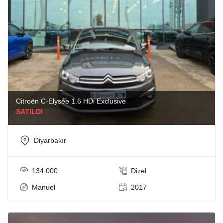
Markalar
Audi
Citroën
Kia
Mercedes Benz
Nissan
Opel
Citroën C-Elysée 1.6 HDi Exclusive
Peugeot
SATILDI
Renault
Volkswagen
Diyarbakır
Volvo
134.000
Dizel
Manuel
2017