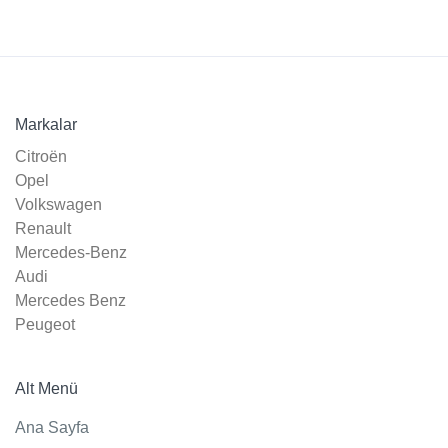
Markalar
Citroën
Opel
Volkswagen
Renault
Mercedes-Benz
Audi
Mercedes Benz
Citroën C-Elysée 1.6 HDi Exclusive
Peugeot
SATILDI
Diyarbakır
Alt Menü
134.000
Dizel
Ana Sayfa
Manuel
2017