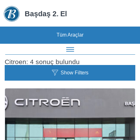
Back to List
Başdaş 2. El
Ara
Tüm Araçlar
Citroen:
4 sonuç bulundu
Show Filters
Araç Türü
Sedan
Hatchback
SUV
Hafif Ticari
Wagons