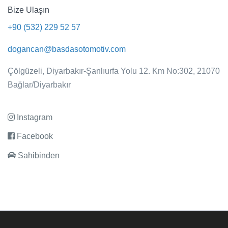
Bize Ulaşın
+90 (532) 229 52 57
Citroën E-C4 Shine Bold
dogancan@basdasotomotiv.com
SATILDI
Çölgüzeli, Diyarbakır-Şanlıurfa Yolu 12. Km No:302, 21070
Diyarbakır
Bağlar/Diyarbakır
17.000 km
Elektrik
Otomatik
2023
Instagram
Facebook
Sahibinden
Detayı Görüntüle